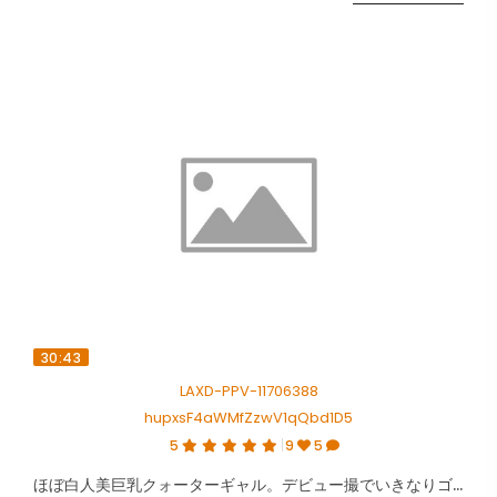
30:43
LAXD-PPV-11706388
hupxsF4aWMfZzwV1qQbd1D5
5
9
5
ほぼ白人美巨乳クォーターギャル。デビュー撮でいきなりゴム無し3P。