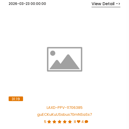
View Detail ->
2026-03-23 00:00:00
31:19
LAXD-PPV-11706385
guECKuKuUSsbus70mNSaSs7
5
8
4