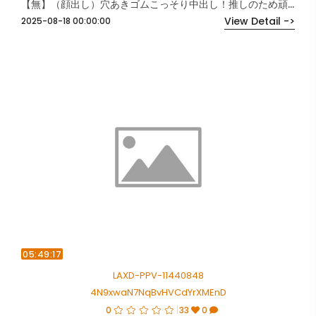
【無】（顔出し）穴あきゴムこっそり中出し！推しのため頑張る彼女に個撮プレゼント【高画質特典付き】
View Detail ->
2025-08-18 00:00:00
05:49:17
LAXD-PPV-11440848
4N9xwaN7NqBvHVCdYrXMEnD
0
33
0