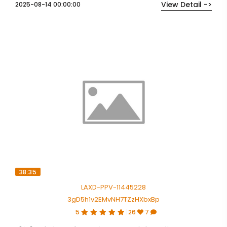
View Detail ->
2025-08-14 00:00:00
38:35
LAXD-PPV-11445228
3gD5h1v2EMvNH7TZzHXbxBp
5
26
7