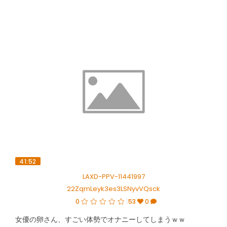
41:52
LAXD-PPV-11441997
22ZqmLeyk3es3LSNyvVQsck
0
53
0
女優の卵さん、すごい体勢でオナニーしてしまうｗｗ