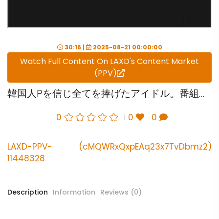
30:16 |
2025-08-21 00:00:00
Watch Full Content On LAXD's Content Market
(PPV)
韓国人Pを信じ全てを捧げたアイドル。番組打ち切り前最後の真剣枕。
0
0
0
LAXD-PPV-
(cMQWRxQxpEAq23x7TvDbmz2)
11448328
Description
Information
Reviews (0)